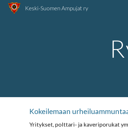
Keski-Suomen Ampujat ry
Sk
R
Kokeilemaan urheiluammuntaa?
Yritykset, polttari- ja kaveriporukat ym