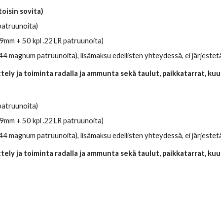
toisin sovita)
 patruunoita)
pl 9mm + 50 kpl .22LR patruunoita)
.44 magnum patruunoita), lisämaksu edellisten yhteydessä, ei järjestet
ttely ja toiminta radalla ja ammunta sekä taulut, paikkatarrat, kuul
 patruunoita)
pl 9mm + 50 kpl .22LR patruunoita)
.44 magnum patruunoita), lisämaksu edellisten yhteydessä, ei järjestet
ttely ja toiminta radalla ja ammunta sekä taulut, paikkatarrat, kuul