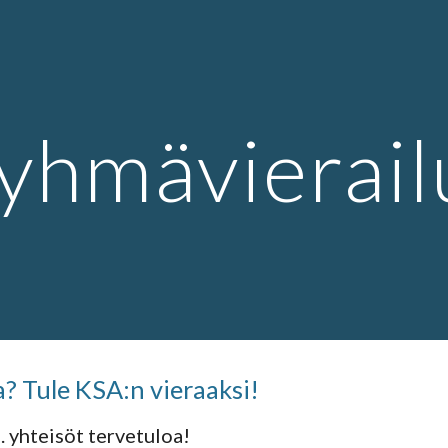
ip to main content
Skip to navigat
yhmävierail
 Tule KSA:n vieraaksi!
. yhteisöt tervetuloa!