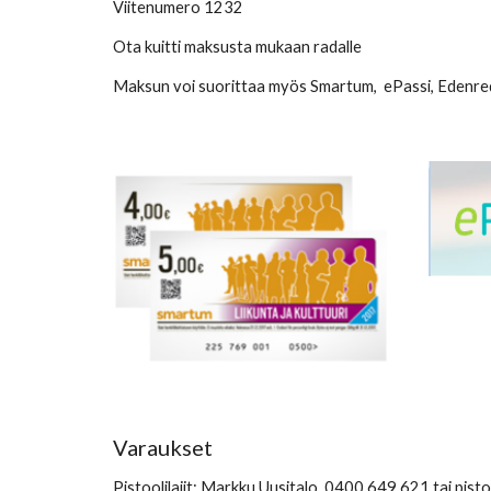
Viitenumero 1232
Ota kuitti maksusta mukaan radalle
Maksun voi suorittaa myös Smartum,  ePassi, Edenred
Varaukset
Pistoolilajit: Markku Uusitalo, 0400 649 621 tai pisto