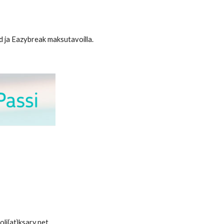
 ja Eazybreak maksutavoilla.
oli(at)ksary.net