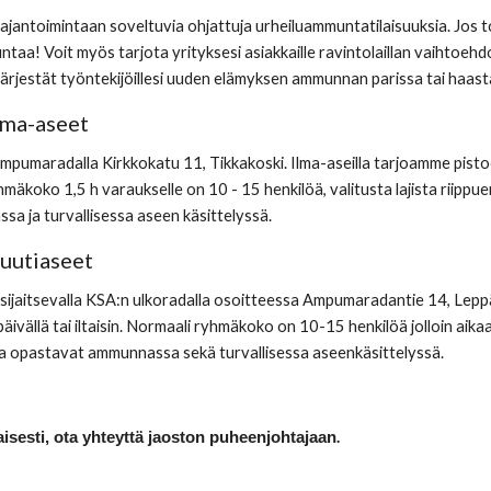
jantoimintaan soveltuvia ohjattuja urheiluammuntatilaisuuksia. Jos tot
taa! Voit myös tarjota yrityksesi asiakkaille ravintolaillan vaihtoehd
s järjestät työntekijöillesi uuden elämyksen ammunnan parissa tai haasta
lma-aseet
äampumaradalla Kirkkokatu 11, Tikkakoski. Ilma-aseilla tarjoamme pist
yhmäkoko 1,5 h varaukselle on 10 - 15 henkilöä, valitusta lajista riip
sa ja turvallisessa aseen käsittelyssä.
Ruutiaseet
 sijaitsevalla KSA:n ulkoradalla osoitteessa Ampumaradantie 14, Leppäve
ivällä tai iltaisin. Normaali ryhmäkoko on 10-15 henkilöä jolloin aika
 ja opastavat ammunnassa sekä turvallisessa aseenkäsittelyssä.
.
isesti, ota yhteyttä jaoston puheenjohtajaan