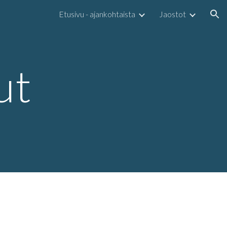
Etusivu - ajankohtaista
Jaostot
ion
ut