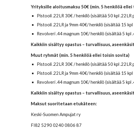
Yrityksille aloitusmaksu 50€ (min. 5 henkilöä ellei 
Pistooli .22LR 
30
€ / henkilö (sisältää 50 kpl .22LR
Pistooli .22LR ja 9mm 
40
€/ henkilö (sisältää 15 k
Revolveri .44 magnum 10€/ henkilö (sisältää 5 kpl 
Kaikkiin sisältyy opastus – turvallisuus, aseenkäsi
Muut ryhmät (min. 5 henkilöä ellei toisin sovita)
Pistooli .22LR 
30
€ / henkilö (sisältää 50 kpl .22LR
Pistooli .22LR ja 9mm 
40
€/ henkilö (sisältää 15 k
Revolveri .44 magnum 10€/ henkilö (sisältää 5 kpl 
Kaikkiin sisältyy opastus – turvallisuus, aseenkäsi
Maksut suoritetaan etukäteen:
Keski-Suomen Ampujat ry
FI82 5290 0240 0806 87