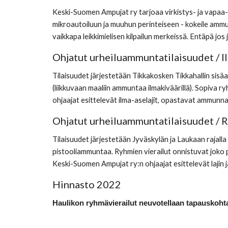
Keski-Suomen Ampujat ry tarjoaa virkistys- ja vapaa-a
mikroautoiluun ja muuhun perinteiseen - kokeile ammun
vaikkapa leikkimielisen kilpailun merkeissä. Entäpä jo
Ohjatut urheiluammuntatilaisuudet / I
Tilaisuudet järjestetään Tikkakosken Tikkahallin sis
(liikkuvaan maaliin ammuntaa ilmakiväärillä). Sopiva r
ohjaajat esittelevät ilma-aselajit, opastavat ammunnas
Ohjatut urheiluammuntatilaisuudet / 
Tilaisuudet järjestetään Jyväskylän ja Laukaan rajalla
pistooliammuntaa. Ryhmien vierailut onnistuvat joko pä
Keski-Suomen Ampujat ry:n ohjaajat esittelevät lajin
Hinnasto 202
2
Haulikon ryhmävierailut neuvotellaan tapauskohta