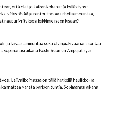
eat, että olet jo kaiken kokenut ja kyllästynyt 
oksi virkistävää ja rentouttavaa urheiluammuntaa, 
t naapuriyrityksesi leikkimieliseen kisaan?
ooli- ja kivääriammuntaa sekä olympiakivääriammuntaa 
puen. Sopimanasi aikana Keski-Suomen Ampujat ry:n 
si. Lajivalikoimassa on tällä hetkellä haulikko- ja 
a kannattaa varata parisen tuntia. Sopimanasi aikana 