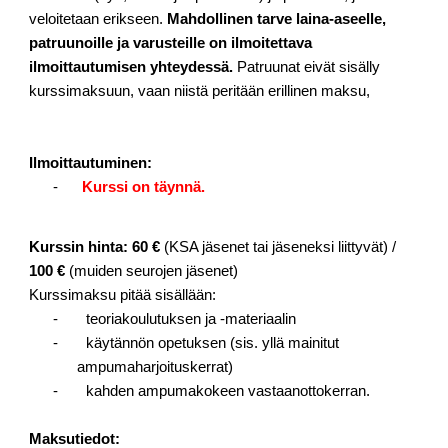
veloitetaan erikseen.
Mahdollinen tarve laina-aseelle,
patruunoille ja varusteille on ilmoitettava
ilmoittautumisen yhteydessä.
Patruunat eivät sisälly
kurssimaksuun, vaan niistä peritään erillinen maksu,
Ilmoittautuminen:
-
Kurssi on täynnä.
Kurssin hinta: 60 €
(KSA jäsenet tai jäseneksi liittyvät) /
100 €
(muiden seurojen jäsenet)
Kurssimaksu pitää sisällään:
- teoriakoulutuksen ja -materiaalin
- käytännön opetuksen (sis. yllä mainitut
ampumaharjoituskerrat)
- kahden ampumakokeen vastaanottokerran.
Maksutiedot: