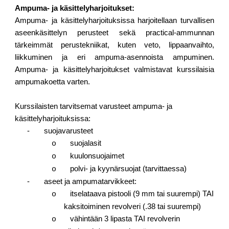
Ampuma- ja käsittelyharjoitukset:
Ampuma- ja käsittelyharjoituksissa harjoitellaan turvallisen
aseenkäsittelyn perusteet sekä practical-ammunnan
tärkeimmät perustekniikat, kuten veto, lippaanvaihto,
liikkuminen ja eri ampuma-asennoista ampuminen.
Ampuma- ja käsittelyharjoitukset valmistavat kurssilaisia
ampumakoetta varten.
Kurssilaisten tarvitsemat varusteet ampuma- ja
käsittelyharjoituksissa:
- suojavarusteet
suojalasit
o
kuulonsuojaimet
o
polvi- ja kyynärsuojat (tarvittaessa)
o
- aseet ja ampumatarvikkeet:
itselataava pistooli (9 mm tai suurempi) TAI
o
kaksitoiminen revolveri (.38 tai suurempi)
vähintään 3 lipasta TAI revolverin
o