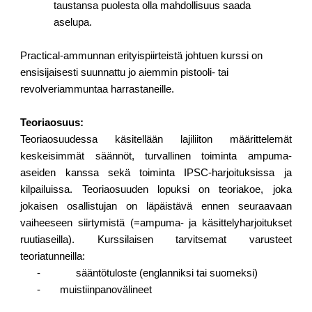
taustansa puolesta olla mahdollisuus saada
aselupa.
Practical-ammunnan erityispiirteistä johtuen kurssi on
ensisijaisesti suunnattu jo aiemmin pistooli- tai
revolveriammuntaa harrastaneille.
Teoriaosuus:
Teoriaosuudessa käsitellään lajiliiton määrittelemät
keskeisimmät säännöt, turvallinen toiminta ampuma-
aseiden kanssa sekä toiminta IPSC-harjoituksissa ja
kilpailuissa. Teoriaosuuden lopuksi on teoriakoe, joka
jokaisen osallistujan on läpäistävä ennen seuraavaan
vaiheeseen siirtymistä (=ampuma- ja käsittelyharjoitukset
ruutiaseilla). Kurssilaisen tarvitsemat varusteet
teoriatunneilla:
-
sääntötuloste (englanniksi tai suomeksi)
- muistiinpanovälineet