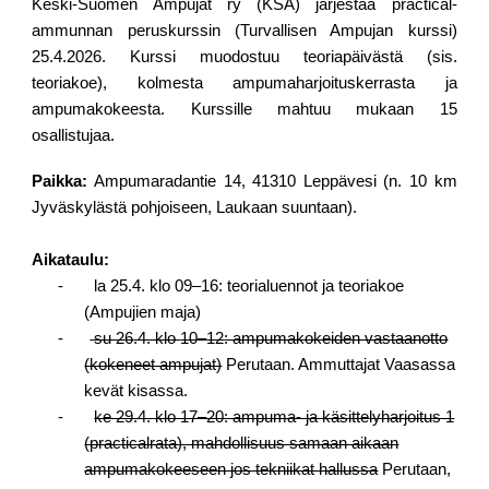
Keski-Suomen Ampujat ry (KSA) järjestää practical-
ammunnan peruskurssin (Turvallisen Ampujan kurssi)
25.4.2026. Kurssi muodostuu teoriapäivästä (sis.
teoriakoe), kolmesta ampumaharjoituskerrasta ja
ampumakokeesta. Kurssille mahtuu mukaan 15
osallistujaa.
Paikka:
Ampumaradantie 14, 41310 Leppävesi (n. 10 km
Jyväskylästä pohjoiseen, Laukaan suuntaan).
Aikataulu:
- la 25.4. klo 09–16: teorialuennot ja teoriakoe
(Ampujien maja)
-
su 2
6
.4. klo
10
–
12
: ampumakokeiden vastaanotto
(kokeneet ampujat)
Perutaan. Ammuttajat Vaasassa
kevät kisassa.
-
ke 29.4. klo 17–20: ampuma- ja käsittelyharjoitus 1
(practicalrata), mahdollisuus samaan aikaan
ampumakokeeseen jos tekniikat hallussa
Perutaan,