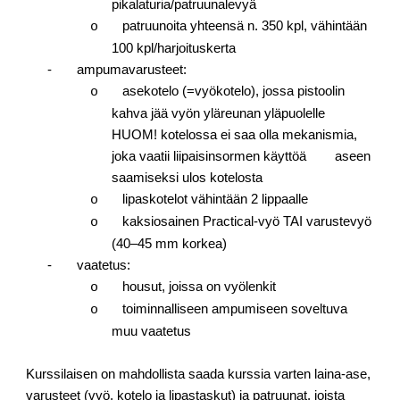
pikalaturia/patruunalevyä
patruunoita yhteensä n. 350 kpl, vähintään
o
100 kpl/harjoituskerta
- ampumavarusteet:
asekotelo (=vyökotelo), jossa pistoolin
o
kahva jää vyön yläreunan yläpuolelle
HUOM! kotelossa ei saa olla mekanismia,
joka vaatii liipaisinsormen käyttöä aseen
saamiseksi ulos kotelosta
lipaskotelot vähintään 2 lippaalle
o
kaksiosainen Practical-vyö TAI varustevyö
o
(40–45 mm korkea)
- vaatetus:
housut, joissa on vyölenkit
o
toiminnalliseen ampumiseen soveltuva
o
muu vaatetus
Kurssilaisen on mahdollista saada kurssia varten laina-ase,
varusteet (vyö, kotelo ja lipastaskut) ja patruunat, joista