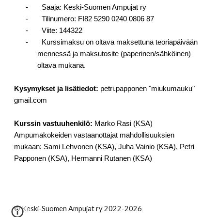
- Saaja: Keski-Suomen Ampujat ry
- Tilinumero: FI82 5290 0240 0806 87
- Viite: 144322
- Kurssimaksu on oltava maksettuna teoriapäivään
mennessä ja maksutosite (paperinen/sähköinen)
oltava mukana.
Kysymykset ja lisätiedot:
petri.papponen "miukumauku"
gmail.com
Kurssin vastuuhenkilö:
Marko Rasi (KSA)
Ampumakokeiden vastaanottajat mahdollisuuksien
mukaan:
Sami Lehvonen (KSA)
, Juha Vainio (KSA), Petri
Papponen (KSA),
Hermanni Rutanen (KSA)
© Keski-Suomen Ampujat ry 2022-2026