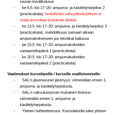
seuran kevätkokous
- ke 6.5. klo 17–20: ampuma- ja käsittelyharjoitus 2
(practicalrata),
henkilöstön vähyydestä johtuen ei
voida ammuttaa ta-kokeita tänään.
- ke 13.5. klo 17–20: ampuma- ja käsittelyharjoitus 3
(practicalrata),
mahdollisuus samaan aikaan
ampumakokeeseen jos tekniikat hallussa
- pe 15.5. klo 17–20: ampumakokeiden
vastaanottopäivä 1 (practicalrata)
- ke 20.5. klo 17–20: ampumakokeiden
vastaanottopäivä 2 (practicalrata)
Vaatimukset kurssilaisille / kurssille osallistumiselle:
- SAL:n jäsenseuran jäsenyys: viimeistään ennen 1.
ampuma- ja käsittelyharjoitusta.
- SAL:n vakuutusturvan mukainen lisenssi:
viimeistään ennen 1. ampuma- ja
käsittelyharjoitusta.
- Yleinen nuhteettomuus. Kurssilaisella tulee yleisen