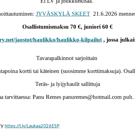
Ei LV ja joukkuekisaa.
moittautuminen:
JYVÄSKYLÄ SKEET
21.6.2026 mennes
Osallistumismaksu 70 €, juniori 60 €
y.net/jaostot/haulikko/haulikko-kilpailut
, jossa julka
Tavarapalkinnot sarjoittain
tapoina kortti tai käteinen (suosimme korttimaksuja). Os
Teräs- ja lyijyhaulit sallittuja
ntaa tarvittaessa: Panu Remes panuremes@hotmail.com puh
yy
https://t.ly/Laukaa2026ESP