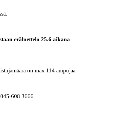
sä.
istaan eräluettelo 25.6 aikana
allistujamäärä on max 114 ampujaa.
. 045-608 3666