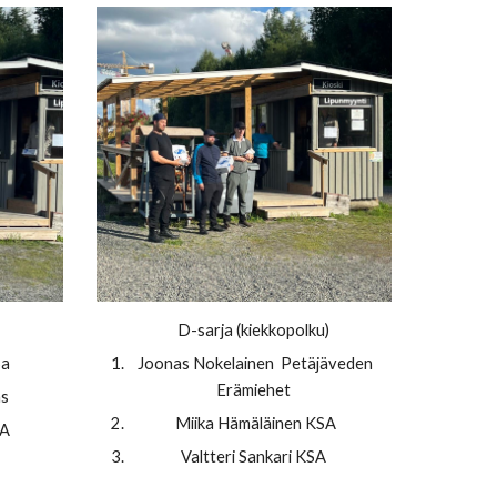
D-sarja (kiekkopolku)
Sa
Joonas Nokelainen Petäjäveden
Erämiehet
as
Miika Hämäläinen KSA
HA
Valtteri Sankari KSA