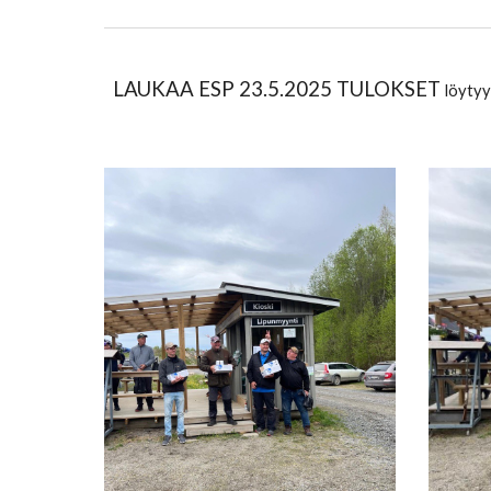
LAUKAA ESP 2
3
.5.2025 TULOKSET
löyty