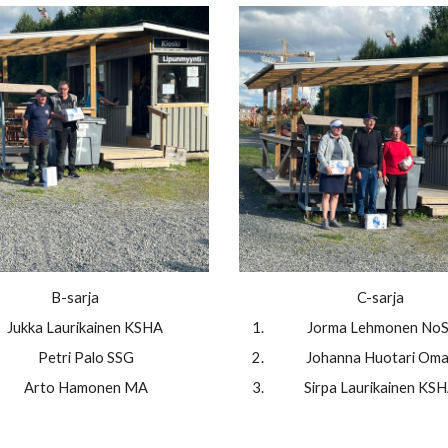
B-sarja
C-sarja
Jukka Laurikainen KSHA
Jorma Lehmonen No
Petri Palo SSG
Johanna Huotari Om
Arto Hamonen MA
Sirpa Laurikainen KS