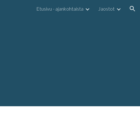
Etusivu - ajankohtaista
Jaostot
ion