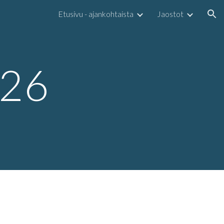
Etusivu - ajankohtaista
Jaostot
ion
02
6