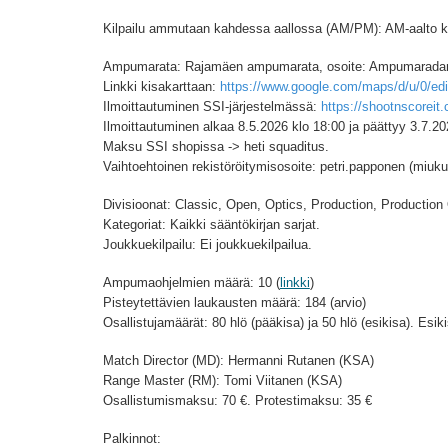
Kilpailu ammutaan kahdessa aallossa (AM/PM): AM-aalto klo 
Ampumarata: Rajamäen ampumarata, osoite: Ampumaradant
Linkki kisakarttaan:
https://www.google.com/maps/d/u/0/edit
Ilmoittautuminen SSI-järjestelmässä:
https://shootnscoreit
Ilmoittautuminen alkaa 8.5.2026 klo 18:00 ja päättyy 3.7.20
Maksu SSI shopissa -> heti squaditus.
Vaihtoehtoinen rekistöröitymisosoite: petri.papponen (miu
Divisioonat: Classic, Open, Optics, Production, Production
Kategoriat: Kaikki sääntökirjan sarjat.
Joukkuekilpailu: Ei joukkuekilpailua.
Ampumaohjelmien määrä: 10 (
linkki
)
Pisteytettävien laukausten määrä: 184 (arvio)
Osallistujamäärät: 80 hlö (pääkisa) ja 50 hlö (esikisa). Esiki
Match Director (MD): Hermanni Rutanen (KSA)
Range Master (RM): Tomi Viitanen (KSA)
Osallistumismaksu: 70 €. Protestimaksu: 35 €
Palkinnot: