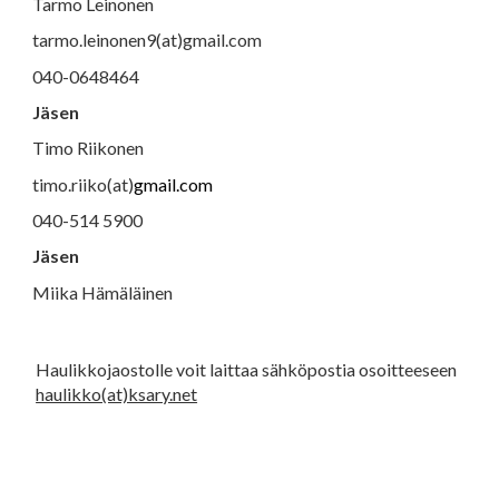
Tarmo Leinonen
tarmo.leinonen9(at)gmail.com
040-0648464
Jäsen
Timo Riikonen
timo.riiko(at)
gmail.com
040-514 5900
Jäsen
Miika Hämäläinen
Haulikkojaostolle voit laittaa sähköpostia osoitteeseen
haulikko(at)ksary.net