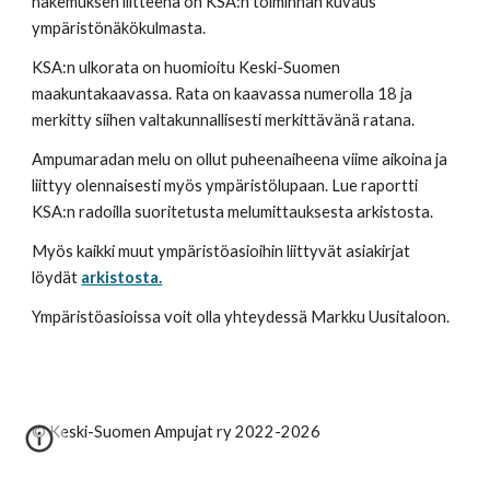
hakemuksen liitteenä on KSA:n toiminnan kuvaus 
ympäristönäkökulmasta.
KSA:n ulkorata on huomioitu Keski-Suomen 
maakuntakaavassa. Rata on kaavassa numerolla 18 ja 
merkitty siihen valtakunnallisesti merkittävänä ratana.
Ampumaradan melu on ollut puheenaiheena viime aikoina ja 
liittyy olennaisesti myös ympäristölupaan. Lue raportti 
KSA:n radoilla suoritetusta melumittauksesta arkistosta.
Myös kaikki muut ympäristöasioihin liittyvät asiakirjat 
löydät
arkistosta.
Ympäristöasioissa voit olla yhteydessä Markku Uusitaloon.
© Keski-Suomen Ampujat ry 2022-2026