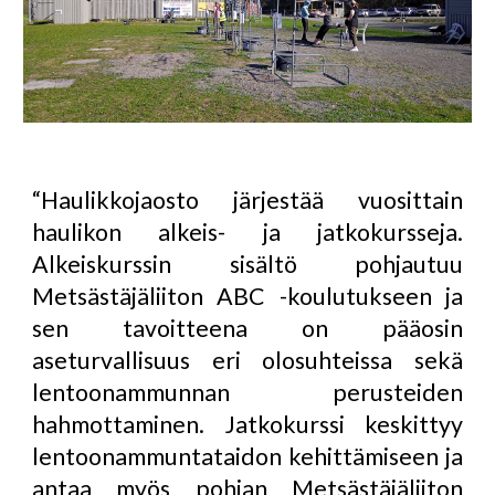
“Haulikkojaosto järjestää vuosittain
haulikon alkeis- ja jatkokursseja.
Alkeiskurssin sisältö pohjautuu
Metsästäjäliiton ABC -koulutukseen ja
sen tavoitteena on pääosin
aseturvallisuus eri olosuhteissa sekä
lentoonammunnan perusteiden
hahmottaminen. Jatkokurssi keskittyy
lentoonammuntataidon kehittämiseen ja
antaa myös pohjan Metsästäjäliiton