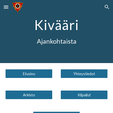
Skip to main content
Skip to navigation
Kivääri
Ajankohtaista
Etusivu
Yhteystiedot
Arkisto
Kilpailut