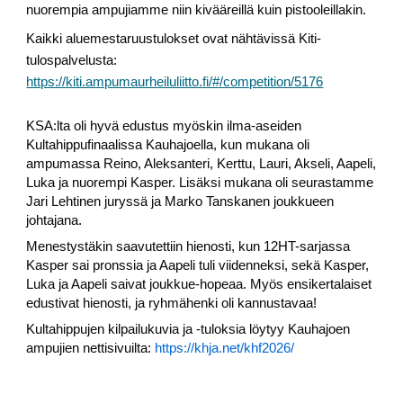
nuorempia ampujiamme niin kivääreillä kuin pistooleillakin.
Kaikki aluemestaruustulokset ovat nähtävissä Kiti-
tulospalvelusta:
https://kiti.ampumaurheiluliitto.fi/#/competition/5176
KSA:lta oli hyvä edustus myöskin ilma-aseiden
Kultahippufinaalissa Kauhajoella, kun mukana oli
ampumassa Reino, Aleksanteri, Kerttu, Lauri, Akseli, Aapeli,
Luka ja nuorempi Kasper. Lisäksi mukana oli seurastamme
Jari Lehtinen juryssä ja Marko Tanskanen joukkueen
johtajana.
Menestystäkin saavutettiin hienosti, kun 12HT-sarjassa
Kasper sai pronssia ja Aapeli tuli viidenneksi, sekä Kasper,
Luka ja Aapeli saivat joukkue-hopeaa. Myös ensikertalaiset
edustivat hienosti, ja ryhmähenki oli kannustavaa!
Kultahippujen kilpailukuvia ja -tuloksia löytyy Kauhajoen
ampujien nettisivuilta:
https://khja.net/khf2026/