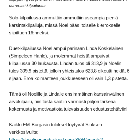
summasi kilpailunsa.
Solo-kilpailussa ammuttiin ammuttiin useampia pieniä
karsintakilpailuja, missä Noel pääsi toiselle kierrokselle
sijoittuen 16:nneksi.
Duet-kilpailussa Noel ampui parinaan Linda Koskelainen
(Simpeleen Hahlo), ja molemmat heistä ampuivat
kilpailussa 30 laukausta. Lindan tulos oli 313,9 ja Noelin
tulos 309,9 pistettä, jolloin yhteistulos 623,8 oikeutti heidät 6.
sijaan. Eroa kolmanteen joukkueeseen oli vain 1,3 pistettä.
Tämä oli Noelille ja Lindalle ensimmäinen kansainvälinen
arvokilpailu, niin tästä saatiin varmasti paljon tärkeää
kokemusta ja motivaatiota tulevaisuuden edustustehtäviin!
Kaikki EM-Burgasin tulokset löytyvät Siuksen
verkkosivuilta:
https://shootingsportscloud.com:8594/events?