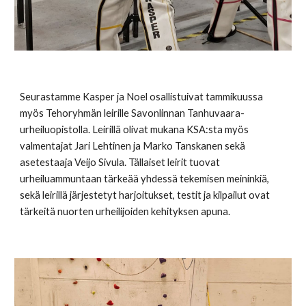
Seurastamme Kasper ja Noel osallistuivat tammikuussa
myös Tehoryhmän leirille Savonlinnan Tanhuvaara-
urheiluopistolla. Leirillä olivat mukana KSA:sta myös
valmentajat Jari Lehtinen ja Marko Tanskanen sekä
asetestaaja Veijo Sivula. Tällaiset leirit tuovat
urheiluammuntaan tärkeää yhdessä tekemisen meininkiä,
sekä leirillä järjestetyt harjoitukset, testit ja kilpailut ovat
tärkeitä nuorten urheilijoiden kehityksen apuna.