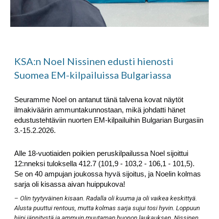
KSA:n Noel Nissinen edusti hienosti
Suomea EM-kilpailuissa Bulgariassa
Seuramme Noel on antanut tänä talvena kovat näytöt
ilmakiväärin ammuntakunnostaan, mikä johdatti hänet
edustustehtäviin nuorten EM-kilpailuihin Bulgarian Burgasiin
3.-15.2.2026.
Alle 18-vuotiaiden poikien peruskilpailussa Noel sijoittui
12:nneksi tuloksella 412.7 (101,9 - 103,2 - 106,1 - 101,5).
Se on 40 ampujan joukossa hyvä sijoitus, ja Noelin kolmas
sarja oli kisassa aivan huippukova!
– Olin tyytyväinen kisaan. Radalla oli kuuma ja oli vaikea keskittyä.
Alusta puuttui rentous, mutta kolmas sarja sujui tosi hyvin. Loppuun
hiipi jännitystä ja ammuin muutaman huonon laukauksen, Nissinen