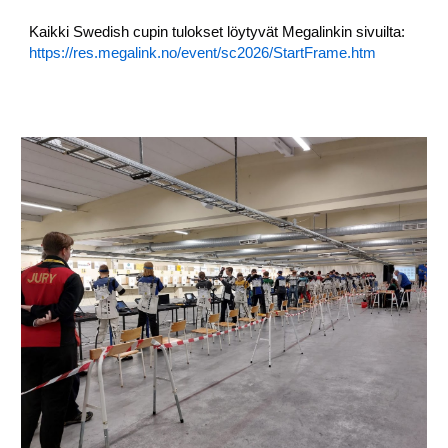
Kaikki Swedish cupin tulokset löytyvät Megalinkin sivuilta:
https://res.megalink.no/event/sc2026/StartFrame.htm