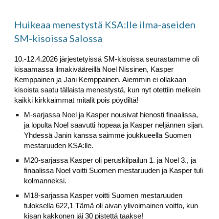
Huikeaa menestystä KSA:lle ilma-aseiden
SM-kisoissa Salossa
10.-12.4.2026 järjestetyissä SM-kisoissa seurastamme oli
kisaamassa ilmakivääreillä Noel Nissinen, Kasper
Kemppainen ja Jani Kemppainen. Aiemmin ei ollakaan
kisoista saatu tällaista menestystä, kun nyt otettiin melkein
kaikki kirkkaimmat mitalit pois pöydiltä!
M-sarjassa Noel ja Kasper nousivat hienosti finaalissa,
ja lopulta Noel saavutti hopeaa ja Kasper neljännen sijan.
Yhdessä Janin kanssa saimme joukkueella Suomen
mestaruuden KSA:lle.
M20-sarjassa Kasper oli peruskilpailun 1. ja Noel 3., ja
finaalissa Noel voitti Suomen mestaruuden ja Kasper tuli
kolmanneksi.
M18-sarjassa Kasper voitti Suomen mestaruuden
tuloksella 622,1 Tämä oli aivan ylivoimainen voitto, kun
kisan kakkonen jäi 30 pistettä taakse!