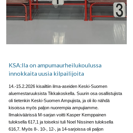
KSA:lla on ampumaurheilukoulussa
innokkaita uusia kilpailijoita
14.-15.2.2026 kisailtiin ilma-aseiden Keski-Suomen
aluemestaruuksista Tikkakoskella. Suurin osa osallistujista
oli tietenkin Keski-Suomen Ampujista, ja oli ilo nähdä
kisoissa myös paljon nuorempia ampujiamme.
Ilmakiväärissä M-sarjan voitti Kasper Kemppainen
tuloksella 617,1 ja toiseksi tuli Noel Nissinen tuloksella
616,7. Myös 8-. 10-, 12-, ja 14-sarjoissa oli paljon