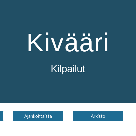
ip to main content
Skip to navigat
Kivääri
Kilpailut
Ajankohtaista
Arkisto