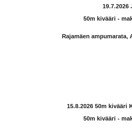
19.7.2026 
50m kivääri - mak
Rajamäen ampumarata, A
1
5
.
8
.2026
50m kivääri
50m kivääri - mak